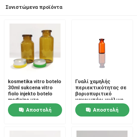
Συνιστώμενα προϊόντα
kosmetika vitro botelo
Γυαλί χαμηλής
30ml sukcena vitro
περιεκτικότητας σε
fiolo injekto botelo
βοριοπυριτικό
Σπίτι
medicina uzo
κεχριμπάρι γυάλινο
φιαλίδιο 5ml για
Αποστολή
Αποστολή
φαρμακευτική υγρή
Προϊόντα
ιατρική χρήση
ερώτησης
ερώτησης
Σχετικά με εμάς