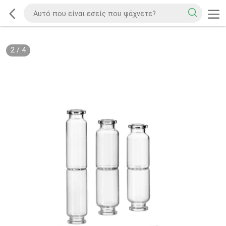
2
/
4