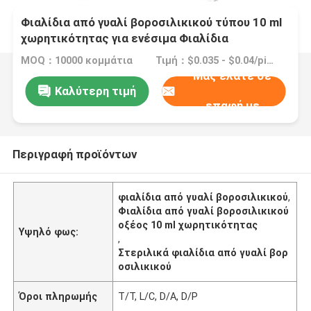
Φιαλίδια από γυαλί βοροσιλικικού τύπου 10 ml
χωρητικότητας για ενέσιμα Φιαλίδια
αποστειρωμένα Διαφανή / Αμπερό
MOQ：10000 κομμάτια
Τιμή：$0.035 - $0.04/pieces
Μας ελάτε σε
Καλύτερη τιμή
επαφή με
Περιγραφή προϊόντων
φιαλίδια από γυαλί βοροσιλικικού
,
Φιαλίδια από γυαλί βοροσιλικικού
οξέος 10 ml χωρητικότητας
Υψηλό φως:
,
Στεριλικά φιαλίδια από γυαλί βορ
οσιλικικού
Όροι πληρωμής
Τ/Τ, L/C, D/A, D/P