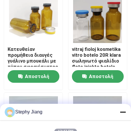
Επισκεψή εργοστασίου
Έλεγχος ποιότητας
Κατευθείαν
vitraj fioloj kosmetika
Επικοινωνήστε μαζί μας
προμήθεια διαυγές
vitro botelo 20R klara
γυάλινο μπουκάλι με
σωληνωτό φιαλίδιο
τύπου σφραγίσματος
floto injekto botelo
Ειδήσεις
από καουτσούκ
Αποστολή
Αποστολή
ερώτησης
ερώτησης
ιστολόγιο
Βοροπυριτικό Γυάλινο Φιαλίδιο
Stephy Jiang
σωληνοειδή φιαλίδια γυαλιού