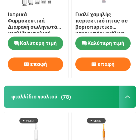
Ιατρικά
Γυαλί χαμηλής
Φαρμακευτικά
περιεκτικότητας σε
Διαφανή σωληνωτά
βοριοπυριτικό
φιαλίδια γυαλιού
κεχριμπάρι γυάλινο
Βοροσιλικατικό
φιαλίδιο 5ml για
Καλύτερη τιμή
Καλύτερη τιμή
φιαλίδιο γυαλιού 10
φαρμακευτική υγρή
ml 20 ml
ιατρική χρήση
επαφή
επαφή
φιαλλίδιο γυαλιού
(78)