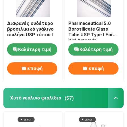
Διαφανές ουδέτερο
Pharmaceutical 5.0
βροσιλικικό γυάλινο
Borosilicate Glass
σωλήνα USP τύπου I
Tube USP Type I For
Vial Ampoule
Καλύτερη τιμή
Καλύτερη τιμή
επαφή
επαφή
Χυτό γυάλινο φιαλίδιο
(57)