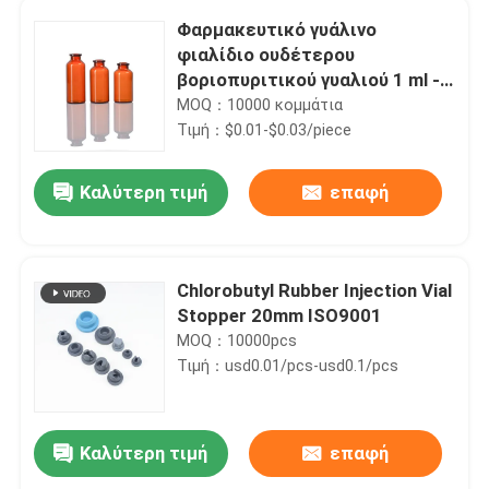
Φαρμακευτικό γυάλινο
φιαλίδιο ουδέτερου
βοριοπυριτικού γυαλιού 1 ml -
50 ml
MOQ：10000 κομμάτια
Τιμή：$0.01-$0.03/piece
Καλύτερη τιμή
επαφή
Chlorobutyl Rubber Injection Vial
Stopper 20mm ISO9001
MOQ：10000pcs
Τιμή：usd0.01/pcs-usd0.1/pcs
Καλύτερη τιμή
επαφή