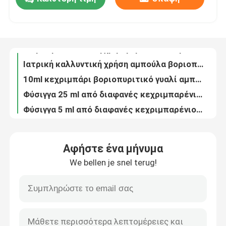
1 ml καθαρή βροσιλικωμένη γυάλινη συσκευασία για ιατρικά και καλλυντικά δείγματα παρέχεται δωρεάν
Ιατρική καλλυντική χρήση αμπούλα διαφανούς βοριοπυριτικού γυαλιού 2ml
Επισκεψή εργοστασίου
Ιατρική καλλυντική χρήση αμπούλα πορτοπυριτικού γυαλιού 1ml
Ιατρική καλλυντική χρήση αμπούλα βοριοπυριτικού γυαλιού 2ml κεχριμπαριού
10ml κεχριμπάρι βοριοπυριτικό γυαλί αμπούλα ιατρικής καλλυντικής χρήσης
Έλεγχος ποιότητας
Φύσιγγα 25 ml από διαφανές κεχριμπαρένιο γυαλί προσαρμοσμένης εκτύπωσης για ιατρική καλλυντική χρήση
Φύσιγγα 5 ml από διαφανές κεχριμπαρένιο γυαλί προσαρμοσμένης εκτύπωσης για ιατρική καλλυντική χρήση
Επικοινωνήστε μαζί μας
1ml 2ml 5ml διαφανές φαρμακευτικό γυάλινο μπουκάλι φύσιγγες φύσιγγες από γυαλί καλλυντικά γυάλινα αμπούλες
Ιατρική καλλυντική χρήση αμπούλα διαφανούς βοριοπυριτικού γυαλιού 10 ml
Ειδήσεις
Πολυδιάστατη βιταμίνη από γυαλί 2 ml από βαμβράνο βοροσιλικικό για ιατρικές και καλλυντικές ανάγκες
Αφήστε ένα μήνυμα
Ιατρική καλλυντική χρήση αμπούλα διαφανούς βοριοπυριτικού γυαλιού 1ml
Blog
We bellen je snel terug!
Ιατρική καλλυντική χρήση αμπούλα διαφανούς βοριοπυριτικού γυαλιού 10 ml
1 ml Διαφανής βροσιλικιακό γυάλινο φιαλίδιο Εύκολο σφραγισμό ανοιχτού άκρου Ιδανικός για ιατρικές και καλλυντικές χρήσεις
Βοροπυριτικό Γυάλινο Φιαλίδιο
φιάλη καλλυντικών γυάλινη αμπούλα 10ml διάφανη βοριοπυριτική γυάλινη αμπούλα
καλλυντικό γυάλινο μπουκάλι φαρμακευτικό μπουκάλι 10ml διαφανές βοριοπυριτικό γυαλί αμπούλα
σωληνοειδή φιαλίδια γυαλιού