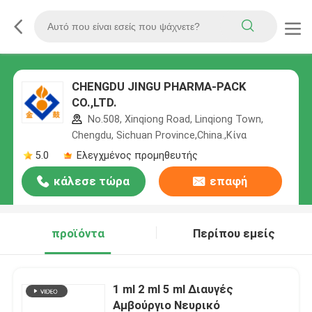
CHENGDU JINGU PHARMA-PACK
CO.,LTD.
No.508, Xinqiong Road, Linqiong Town,
Chengdu, Sichuan Province,China.,Κίνα
5.0
Ελεγχμένος προμηθευτής
κάλεσε τώρα
επαφή
προϊόντα
Περίπου εμείς
1 ml 2 ml 5 ml Διαυγές
Αμβούργιο Νευρικό