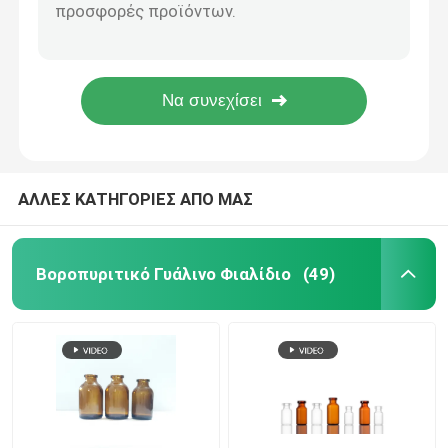
γυάλινη αμπούλα καλλυντικό γυάλινο μπουκάλι ιατρική φιάλη αιθέριου ελαίου γυάλινο μπουκάλι
10ml αμπούλα αμπούλα διαφανές τύπου 1 βοριοπυριτικό γυαλί 10ml γυάλινη αμπούλα φαρμακευτικό μπουκάλι γυαλί 10ml μπουκάλι καλλυντικού λαδιού
φιαλλίδιο γυαλιού
Πρότυπο ISO μέγεθος 25ml γυάλινα ιατρικά κεχριμπαρένια μπουκάλια αμπούλα φιαλίδια σωληνωτό φιαλίδιο μπουκάλι καλλυντικών
Φιαλίδια GMP Certified Injectable Medicine Ampole 1ml-25ml
Σωλήνας από βοριοπυριτικό γυαλί
Type D Clear Glass Ampoule 5ml Glass Ampoule 10ml Glass Ampoule
Χυτό γυάλινο φιαλίδιο
ΑΛΛΕΣ ΚΑΤΗΓΟΡΙΕΣ ΑΠΟ ΜΑΣ
Λαστιχένιο πώμα Bromobutyl
Βοροπυριτικό Γυάλινο Φιαλίδιο
(49)
Πλαστικό καπάκι αλουμινίου
Γυάλινα φιαλίδια με βιδωτό καπάκι
Clear Glass Tube