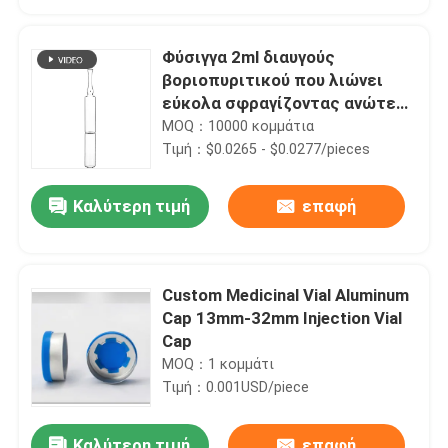
Φύσιγγα 2ml διαυγούς
βοριοπυριτικού που λιώνει
εύκολα σφραγίζοντας ανώτερη
χημική σταθερότητα
MOQ：10000 κομμάτια
Τιμή：$0.0265 - $0.0277/pieces
Καλύτερη τιμή
επαφή
Custom Medicinal Vial Aluminum
Σπίτι
Cap 13mm-32mm Injection Vial
Cap
MOQ：1 κομμάτι
Προϊόντα
Τιμή：0.001USD/piece
Σχετικά με εμάς
Καλύτερη τιμή
επαφή