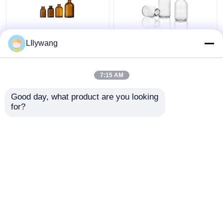
LIlywang
10ml 30ml 100ml
5 ml - 100 ml
Amber Glass Reagent
Σχηματισμένο γυάλινο
Bottle Molded
φιαλίδιο με
7:15 AM
Αντιβιοτικό γυάλινο
επεξεργασία θείου
μπουκάλι
Καλύτερη τιμή
Καλύτερη τιμή
Good day, what product are you looking 
for?
επαφή
επαφή
Δείτε περισσότερων
Αρχική Σελίδα
Περίπου εμείς
επαφή
Desktop Site
Sitemap
Πολιτική απορρήτου