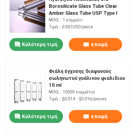
Borosilicate Glass Tube Clear
Amber Glass Tube USP Type I
MOQ：1 κομμάτι
Τιμή：0.001USD/piece
Καλύτερη τιμή
επαφή
Φιάλη έγχυσης διαφανούς
σωληνωτού γυάλινου φιαλιδίου
10 ml
MOQ：10000 κομμάτια
Τιμή：$0.014 - $0.016/pieces
Καλύτερη τιμή
επαφή