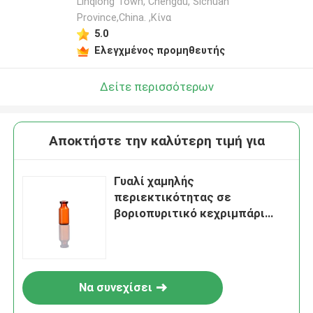
Linqiong Town, Chengdu, Sichuan
Province,China. ,Κίνα
5.0
Ελεγχμένος προμηθευτής
Δείτε περισσότερων
Αποκτήστε την καλύτερη τιμή για
Γυαλί χαμηλής
περιεκτικότητας σε
βοριοπυριτικό κεχριμπάρι
γυάλινο φιαλίδιο 5ml για
φαρμακευτική υγρή ιατρική
χρήση
Να συνεχίσει