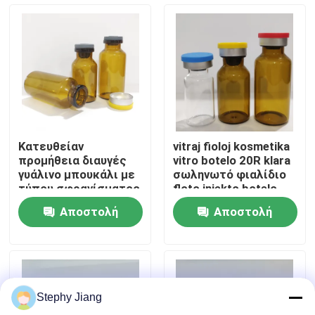
Επισκεψή εργοστασίου
Έλεγχος ποιότητας
Επικοινωνήστε μαζί μας
Κατευθείαν
vitraj fioloj kosmetika
προμήθεια διαυγές
vitro botelo 20R klara
Ειδήσεις
γυάλινο μπουκάλι με
σωληνωτό φιαλίδιο
τύπου σφραγίσματος
floto injekto botelo
από καουτσούκ
Αποστολή
Αποστολή
ιστολόγιο
ερώτησης
ερώτησης
Βοροπυριτικό Γυάλινο Φιαλίδιο
Stephy Jiang
σωληνοειδή φιαλίδια γυαλιού