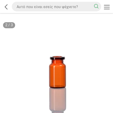
2
/
3