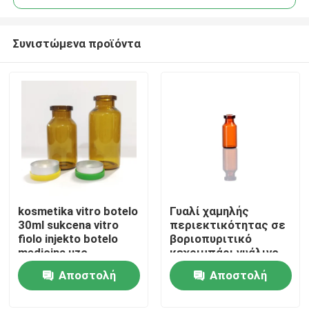
Συνιστώμενα προϊόντα
kosmetika vitro botelo
Γυαλί χαμηλής
Σπίτι
30ml sukcena vitro
περιεκτικότητας σε
fiolo injekto botelo
βοριοπυριτικό
medicina uzo
κεχριμπάρι γυάλινο
Προϊόντα
φιαλίδιο 5ml για
Αποστολή
Αποστολή
φαρμακευτική υγρή
ιατρική χρήση
ερώτησης
ερώτησης
Σχετικά με εμάς