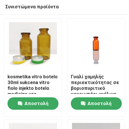
Συνιστώμενα προϊόντα
kosmetika vitro botelo
Γυαλί χαμηλής
30ml sukcena vitro
περιεκτικότητας σε
fiolo injekto botelo
βοριοπυριτικό
Σπίτι
medicina uzo
κεχριμπάρι γυάλινο
φιαλίδιο 5ml για
Αποστολή
Αποστολή
φαρμακευτική υγρή
Προϊόντα
ιατρική χρήση
ερώτησης
ερώτησης
Σχετικά με εμάς