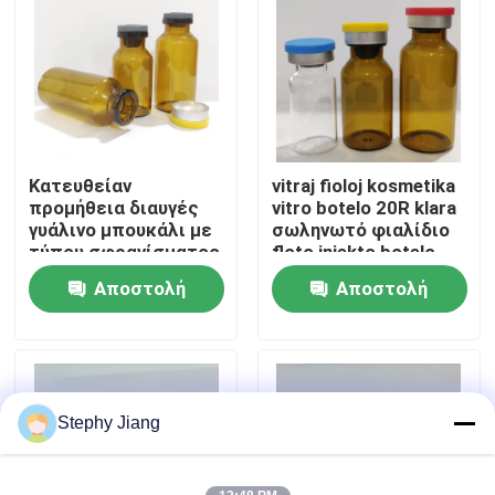
Επισκεψή εργοστασίου
Έλεγχος ποιότητας
Κατευθείαν
vitraj fioloj kosmetika
Επικοινωνήστε μαζί μας
προμήθεια διαυγές
vitro botelo 20R klara
γυάλινο μπουκάλι με
σωληνωτό φιαλίδιο
τύπου σφραγίσματος
floto injekto botelo
Ειδήσεις
από καουτσούκ
Αποστολή
Αποστολή
ερώτησης
ερώτησης
ιστολόγιο
Βοροπυριτικό Γυάλινο Φιαλίδιο
Stephy Jiang
σωληνοειδή φιαλίδια γυαλιού