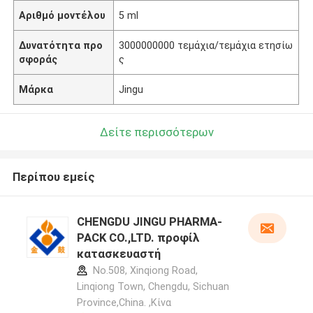
Αριθμό μοντέλου
5 ml
Δυνατότητα προ
3000000000 τεμάχια/τεμάχια ετησίω
σφοράς
ς
Μάρκα
Jingu
Δείτε περισσότερων
Περίπου εμείς
CHENGDU JINGU PHARMA-
PACK CO.,LTD. προφίλ
κατασκευαστή
No.508, Xinqiong Road,
Linqiong Town, Chengdu, Sichuan
Province,China. ,Κίνα