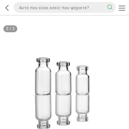
2
/
2