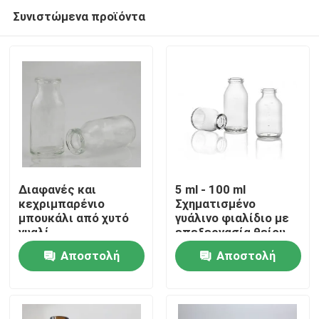
Συνιστώμενα προϊόντα
Διαφανές και
5 ml - 100 ml
κεχριμπαρένιο
Σχηματισμένο
μπουκάλι από χυτό
γυάλινο φιαλίδιο με
Σπίτι
γυαλί
επεξεργασία θείου
Αποστολή
Αποστολή
Προϊόντα
ερώτησης
ερώτησης
Σχετικά με εμάς