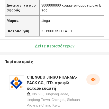
Δυνατότητα προ
3000000000 κομμάτι/κομμάτια ανά Έ
σφοράς
τος
Μάρκα
Jingu
Πιστοποίηση
ISO9001/ISO 14001
Δείτε περισσότερων
Περίπου εμείς
CHENGDU JINGU PHARMA-
PACK CO.,LTD. προφίλ
κατασκευαστή
No.508, Xinqiong Road,
Linqiong Town, Chengdu, Sichuan
Province,China. ,Κίνα