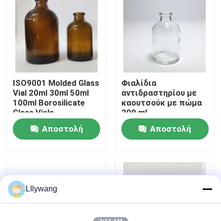
Επισκεψή εργοστασίου
Έλεγχος ποιότητας
ISO9001 Molded Glass
Φιαλίδια
Επικοινωνήστε μαζί μας
Vial 20ml 30ml 50ml
αντιδραστηρίου με
100ml Borosilicate
καουτσούκ με πώμα
Glass Vials
200 ml
Ειδήσεις
Αποστολή
Αποστολή
ερώτησης
ερώτησης
ιστολόγιο
Βοροπυριτικό Γυάλινο Φιαλίδιο
LIlywang
σωληνοειδή φιαλίδια γυαλιού