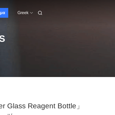
μα
Greek
S
er Glass Reagent Bottle」