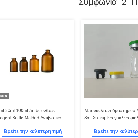
Συμφωνία 2 Π
ίντεο
ml 30ml 100ml Amber Glass
Μπουκάλι αντιδραστηρίου 
agent Bottle Molded Αντιβιοτικό
8ml Χυτευμένο γυάλινο φιαλ
άλινο μπουκάλι
πώμα
Βρείτε την καλύτερη τιμή
Βρείτε την καλύτερ