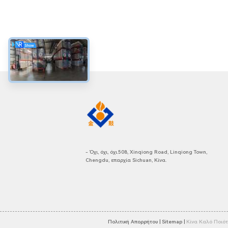
- Όχι, όχι, όχι.508, Xinqiong Road, Linqiong Town,
Chengdu, επαρχία Sichuan, Κίνα.
Πολιτική Απορρήτου |
Sitemap |
Κίνα Καλό Ποιότ