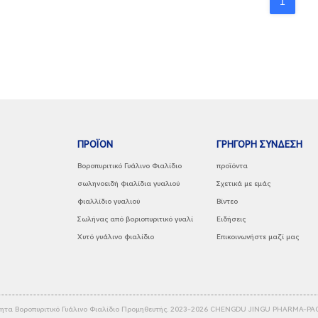
1
ΠΡΟΪΌΝ
ΓΡΉΓΟΡΗ ΣΎΝΔΕΣΗ
Βοροπυριτικό Γυάλινο Φιαλίδιο
προϊόντα
σωληνοειδή φιαλίδια γυαλιού
Σχετικά με εμάς
φιαλλίδιο γυαλιού
Βίντεο
Σωλήνας από βοριοπυριτικό γυαλί
Ειδήσεις
Χυτό γυάλινο φιαλίδιο
Επικοινωνήστε μαζί μας
ητα Βοροπυριτικό Γυάλινο Φιαλίδιο Προμηθευτής. 2023-2026
CHENGDU JINGU PHARMA-PACK