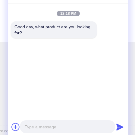
12:18 PM
Good day, what product are you looking 
for?
Συνομιλία Τώρα
Tel:
86-028-88742588
E-mail:
lilywang@cdjingu.com
 CO.,LTD.
. Όλοι Δικαιώματα Που Διατηρούνται.