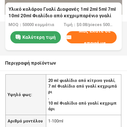
Υλικό κολάρου Γυαλί Διαφανές 1ml 2ml 5ml 7ml
10ml 20ml Φιαλίδιο από κεχριμπαρένιο γυαλί
για διαφανές γυαλί Ενέσιμο στεροειδές
MOQ：50000 κομμάτια
Τιμή：$0.08/pieces 50000-299999 pieces
Μας ελάτε σε
Καλύτερη τιμή
επαφή με
Περιγραφή προϊόντων
20 ml φιαλίδιο από κίτρινο γυαλί
,
7 ml Φιαλίδιο από γυαλί κεχριμπά
ρι
Υψηλό φως:
,
10 ml Φιαλίδιο από γυαλί κεχριμπ
άρι
Αριθμό μοντέλου
1-100ml