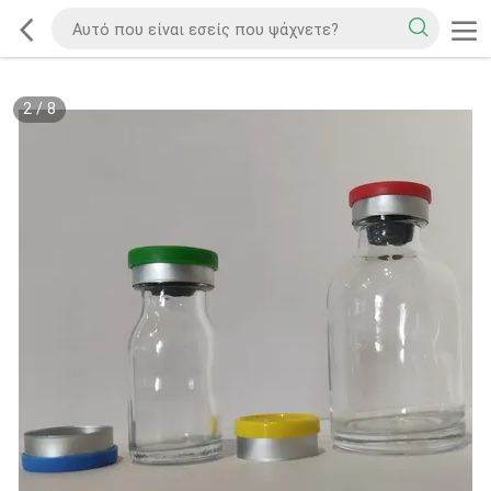
2
/
8