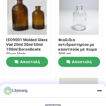
Επισκεψή εργοστασίου
Έλεγχος ποιότητας
ISO9001 Molded Glass
Φιαλίδια
Επικοινωνήστε μαζί μας
Vial 20ml 30ml 50ml
αντιδραστηρίου με
100ml Borosilicate
καουτσούκ με πώμα
Glass Vials
200 ml
Ειδήσεις
Αποστολή
Αποστολή
ερώτησης
ερώτησης
ιστολόγιο
Βοροπυριτικό Γυάλινο Φιαλίδιο
LIlywang
σωληνοειδή φιαλίδια γυαλιού