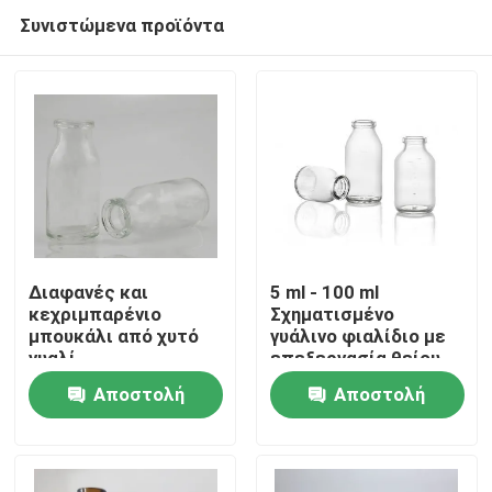
Συνιστώμενα προϊόντα
Διαφανές και
5 ml - 100 ml
κεχριμπαρένιο
Σχηματισμένο
μπουκάλι από χυτό
γυάλινο φιαλίδιο με
Σπίτι
γυαλί
επεξεργασία θείου
Αποστολή
Αποστολή
Προϊόντα
ερώτησης
ερώτησης
Σχετικά με εμάς