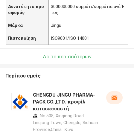
Δυνατότητα προ
3000000000 κομμάτι/κομμάτια ανά Έ
σφοράς
τος
Μάρκα
Jingu
Πιστοποίηση
ISO9001/ISO 14001
Δείτε περισσότερων
Περίπου εμείς
CHENGDU JINGU PHARMA-
PACK CO.,LTD. προφίλ
κατασκευαστή
No.508, Xinqiong Road,
Linqiong Town, Chengdu, Sichuan
Province,China. ,Κίνα