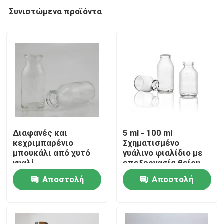
Συνιστώμενα προϊόντα
Διαφανές και
5 ml - 100 ml
κεχριμπαρένιο
Σχηματισμένο
μπουκάλι από χυτό
γυάλινο φιαλίδιο με
Σπίτι
γυαλί
επεξεργασία θείου
Αποστολή
Αποστολή
Προϊόντα
ερώτησης
ερώτησης
Σχετικά με εμάς