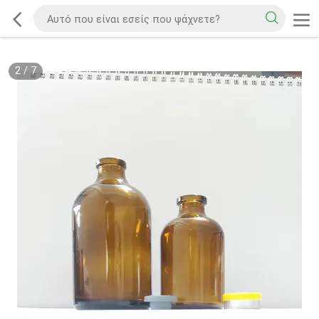
2
/
7