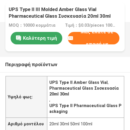
UPS Type II III Molded Amber Glass Vial
Pharmaceutical Glass Συσκευασία 20ml 30ml
50ml 100ml
MOQ：10000 κομμάτια
Τιμή：$0.03/pieces 10000-299999 pieces
Μας ελάτε σε
Καλύτερη τιμή
επαφή με
Περιγραφή προϊόντων
UPS Type II Amber Glass Vial
,
Pharmaceutical Glass Συσκευασία
20ml 30ml
Υψηλό φως:
,
UPS Type II Pharmaceutical Glass P
ackaging
Αριθμό μοντέλου
20ml 30ml 50ml 100ml