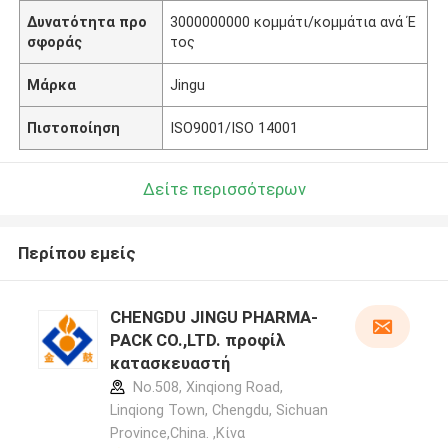
Δυνατότητα προ
3000000000 κομμάτι/κομμάτια ανά Έ
σφοράς
τος
Μάρκα
Jingu
Πιστοποίηση
ISO9001/ISO 14001
Δείτε περισσότερων
Περίπου εμείς
CHENGDU JINGU PHARMA-
PACK CO.,LTD. προφίλ
κατασκευαστή
No.508, Xinqiong Road,
Linqiong Town, Chengdu, Sichuan
Province,China. ,Κίνα