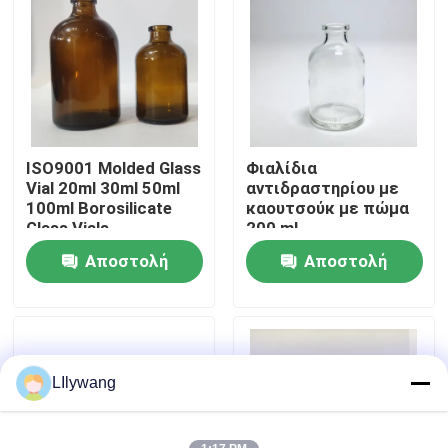
Επισκεψή εργοστασίου
Έλεγχος ποιότητας
ISO9001 Molded Glass
Φιαλίδια
Επικοινωνήστε μαζί μας
Vial 20ml 30ml 50ml
αντιδραστηρίου με
100ml Borosilicate
καουτσούκ με πώμα
Glass Vials
200 ml
Ειδήσεις
Αποστολή
Αποστολή
ερώτησης
ερώτησης
ιστολόγιο
Βοροπυριτικό Γυάλινο Φιαλίδιο
LIlywang
σωληνοειδή φιαλίδια γυαλιού