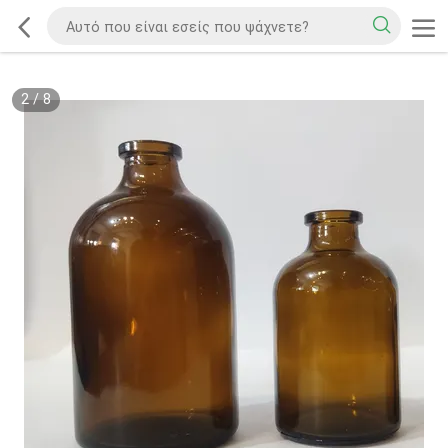
2
/
8