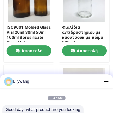
Επισκεψή εργοστασίου
ISO9001 Molded Glass
Φιαλίδια
Έλεγχος ποιότητας
Vial 20ml 30ml 50ml
αντιδραστηρίου με
100ml Borosilicate
καουτσούκ με πώμα
Glass Vials
200 ml
Επικοινωνήστε μαζί μας
Αποστολή
Αποστολή
ερώτησης
ερώτησης
Ειδήσεις
ιστολόγιο
LIlywang
Βοροπυριτικό Γυάλινο Φιαλίδιο
9:47 AM
Good day, what product are you looking 
σωληνοειδή φιαλίδια γυαλιού