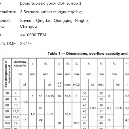
ό
βοριοπυριτικό γυαλί USP τύπου 1
τικότητα
3 δισεκατομμύρια τεμάχια ετησίως
ιλιακά
Σαγκάη, Qingdao, Qiongqing, Ningbo,
νια
Chengdu
Q
>=10000 ΤΕΜ
μός DMF:
28775