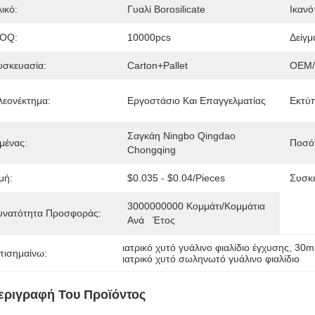
ικό:
Γυαλί Borosilicate
Ικανό
OQ:
10000pcs
Δείγμ
υσκευασία:
Carton+Pallet
OEM
λεονέκτημα:
Εργοστάσιο Και Επαγγελματίας
Εκτύ
Σαγκάη Ningbo Qingdao 
μένας:
Ποσότ
Chongqing
μή:
$0.035 - $0.04/pieces
Συσκε
3000000000 Κομμάτι/κομμάτια 
υνατότητα Προσφοράς:
Ανά   Έτος
ιατρικό χυτό γυάλινο φιαλίδιο έγχυσης
, 
30ml
πισημαίνω:
ιατρικό χυτό σωληνωτό γυάλινο φιαλίδιο
εριγραφή Του Προϊόντος