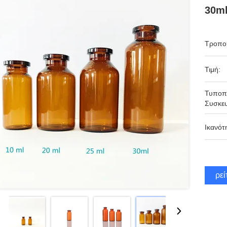
30ml
Τροπο
Τιμή:
Τυποπ
Συσκευ
Ικανότ
Βρεί