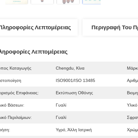
Πληροφορίες Λεπτομέρειας
Περιγραφή Του Π
ληροφορίες Λεπτομέρειας
όπος Καταγωγής
Chengdu, Κίνα
Μάρκ
ιστοποίηση
ISO9001/ISO 13485
Αριθ
ειρισμός Επιφάνειας:
Εκτύπωση Οθόνης
Βιομη
λικό Βάσεων:
Γυαλί
Υλικό
ικό Περιλαίμιων:
Γυαλί
Σφραγ
ρήση:
Υγρό, Άλλη Ιατρική
Χρώμ