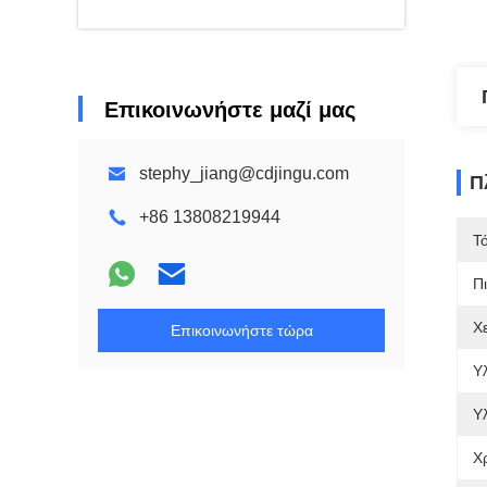
Επικοινωνήστε μαζί μας
stephy_jiang@cdjingu.com
Π
+86 13808219944
Τ
Π
Χ
Επικοινωνήστε τώρα
Υ
Υλ
Χ