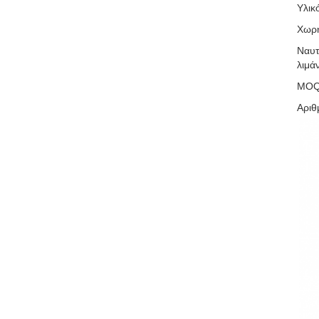
Υλικ
Χωρη
Ναυτ
λιμά
MO
Αριθ