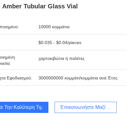
 Amber Tubular Glass Vial
ποιημένο:
10000 κομμάτια
$0.035 - $0.04/pieces
οιημένη
χαρτοκιβώτια ή παλέτες
ασία:
ητα Εφοδιασμού:
3000000000 κομμάτι/κομμάτια ανά Έτος
τε Την Καλύτερη Τιμή
Επικοινωνήστε Μαζί Μας