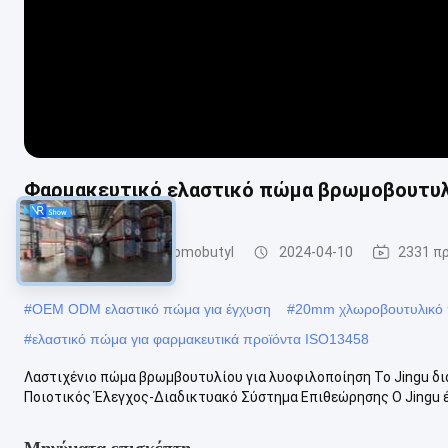
Φαρμακευτικό ελαστικό πώμα βρωμοβουτυλ
Λαστιχένιο πώμα Bromobutyl
2024-04-10
2331 π
#
OEM ODM ελαστικό πώμα για έγχυση
#
20mm χλωροβουτυλικό
#
ελαστικό πώμα για φαρμακευτικά προϊόντα ISO13458
Λαστιχένιο πώμα βρωμβουτυλίου για λυοφιλοποίηση Το Jingu δι
Ποιοτικός Έλεγχος-Διαδικτυακό Σύστημα Επιθεώρησης Ο Jingu έχ
Μηνύματα επισκέπτη