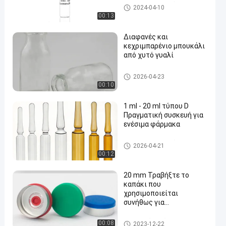
φιαλλίδιο γυαλιού
2024-04-10
00:13
Διαφανές και
κεχριμπαρένιο μπουκάλι
από χυτό γυαλί
Χυτό γυάλινο φιαλίδιο
2026-04-23
00:10
1 ml - 20 ml τύπου D
Πραγματική συσκευή για
ενέσιμα φάρμακα
φιαλλίδιο γυαλιού
2026-04-21
00:12
20 mm Τραβήξτε το
καπάκι που
χρησιμοποιείται
συνήθως για
συσκευασίες αδιάβροχες
σε διάφορες βιομηχανίες
Πλαστικό καπάκι αλουμινίου
00:08
2023-12-22