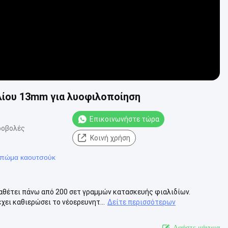
ίου 13mm για λυοφιλοποίηση
Επικοινωνήστε τώρα
ροβολές
Κοινή χρήση
 πώμα καουτσούκ
αθέτει πάνω από 200 σετ γραμμών κατασκευής φιαλιδίων.
ει καθιερώσει το νέοερευνητ...
Δείτε περισσότερων
Αφήστε μήνυμα