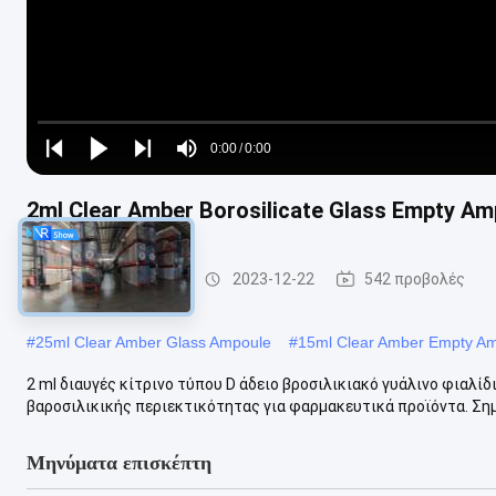
Loaded
:
0%
0:00
/
0:00
Play
Play
Play
Mute
Current
Duration
next
next
2ml Clear Amber Borosilicate Glass Empty Am
Time
φιαλλίδιο γυαλιού
2023-12-22
542 προβολές
#
25ml Clear Amber Glass Ampoule
#
15ml Clear Amber Empty A
2 ml διαυγές κίτρινο τύπου D άδειο βροσιλικιακό γυάλινο φιαλίδ
βαροσιλικικής περιεκτικότητας για φαρμακευτικά προϊόντα. Σημ
Μηνύματα επισκέπτη