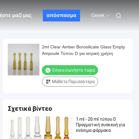
ήστε μαζί μας
απόσπασμα
Greek
2ml Clear Amber Borosilicate Glass Empty
Ampoule Τύπου D για ιατρική χρήση
Επικοινωνήστε τώρα
Μάθετε Περισσότερα
Σχετικά βίντεο
1 ml - 20 ml τύπου D
Πραγματική συσκευή για
ενέσιμα φάρμακα