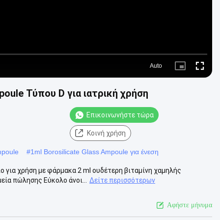
Auto
Picture-
Fullscre
in-
Picture
poule Τύπου D για ιατρική χρήση
Επικοινωνήστε τώρα
Κοινή χρήση
mpoule
#
1ml Borosilicate Glass Ampoule για ένεση
ιο για χρήση με φάρμακα 2 ml ουδέτερη βιταμίνη χαμηλής
εία πώλησης Εύκολο άνοι...
Δείτε περισσότερων
Αφήστε μήνυμα