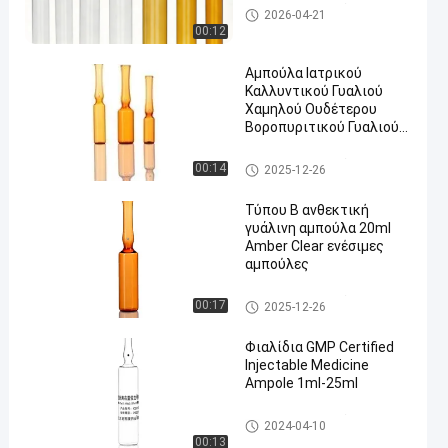
φιαλλίδιο γυαλιού
2026-04-21
00:12
Αμπούλα Ιατρικού
Καλλυντικού Γυαλιού
Χαμηλού Ουδέτερου
Βοροπυριτικού Γυαλιού
en
1ml-25ml Αμπούλα Clear
Amber
φιαλλίδιο γυαλιού
00:14
2025-12-26
Τύπου Β ανθεκτική
γυάλινη αμπούλα 20ml
Amber Clear ενέσιμες
αμπούλες
φιαλλίδιο γυαλιού
00:17
2025-12-26
Φιαλίδια GMP Certified
Injectable Medicine
Ampole 1ml-25ml
φιαλλίδιο γυαλιού
2024-04-10
00:13