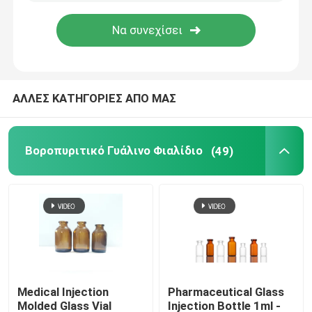
Επισκεψή εργοστασίου
Έλεγχος ποιότητας
ΑΛΛΕΣ ΚΑΤΗΓΟΡΙΕΣ ΑΠΟ ΜΑΣ
Επικοινωνήστε μαζί μας
Βοροπυριτικό Γυάλινο Φιαλίδιο
(49)
Ειδήσεις
ιστολόγιο
Βοροπυριτικό Γυάλινο Φιαλίδιο
Medical Injection
Pharmaceutical Glass
σωληνοειδή φιαλίδια γυαλιού
Molded Glass Vial
Injection Bottle 1ml -