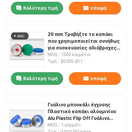
Καλύτερη τιμή
επαφή
20 mm Τραβήξτε το καπάκι
που χρησιμοποιείται συνήθως
για συσκευασίες αδιάβροχες
σε διάφορες βιομηχανίες
MOQ：1000 κομμάτια
Τιμή：$0.005-$0.1
Καλύτερη τιμή
επαφή
Γυάλινο μπουκάλι έγχυσης
Πλαστικό καπάκι αλουμινίου
Alu Plastic Flip Off Γυάλινο
καπάκι φιαλιδίου
MOQ：1 κομμάτι
Τιμή：0.001USD/piece