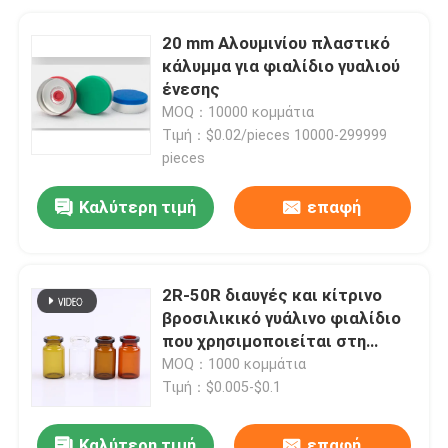
20 mm Αλουμινίου πλαστικό
κάλυμμα για φιαλίδιο γυαλιού
ένεσης
MOQ：10000 κομμάτια
Τιμή：$0.02/pieces 10000-299999
pieces
Καλύτερη τιμή
επαφή
2R-50R διαυγές και κίτρινο
βροσιλικικό γυάλινο φιαλίδιο
που χρησιμοποιείται στη
φαρμακευτική βιομηχανία
MOQ：1000 κομμάτια
Τιμή：$0.005-$0.1
Καλύτερη τιμή
επαφή