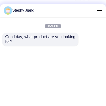
10ml 30ml 100ml
5 ml - 100 ml
Stephy Jiang
Amber Glass Reagent
Σχηματισμένο γυάλινο
Bottle Molded
φιαλίδιο με
Αντιβιοτικό γυάλινο
επεξεργασία θείου
1:24 PM
μπουκάλι
Καλύτερη τιμή
Καλύτερη τιμή
Good day, what product are you looking 
for?
επαφή
επαφή
Δείτε περισσότερων
Αρχική Σελίδα
Περίπου εμείς
επαφή
Desktop Site
Sitemap
Πολιτική απορρήτου