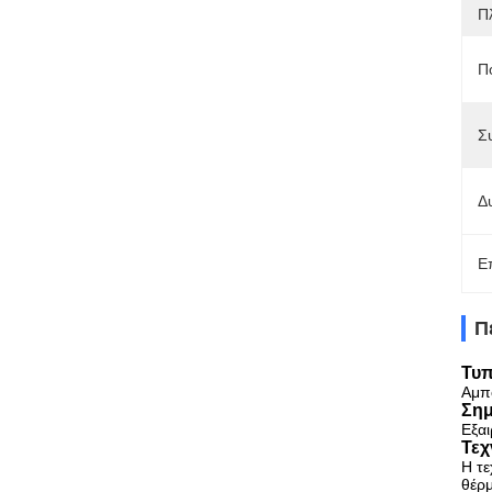
Π
Π
Σ
Δ
Ε
Π
Τυπ
Αμπ
Σημ
Εξαι
Τεχ
Η τε
θέρμ