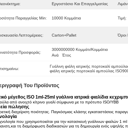
λεονέκτημα:
Εργοστάσιο Και Επαγγελματίας
Λιμάνι
οσότητα Παραγγελίας Min:
10000 Κομμάτια
Τιμή:
υσκευασία Λεπτομέρειες:
Carton+Pallet
Όροι
3000000000 Κομμάτι/κομμάτια 
υνατότητα Προσφοράς:
Ανά   Έτος
Γυάλινη φιάλη ιατρικής πορτοκαλί αμπούλα
πισημαίνω:
φιάλη ιατρικής πορτοκαλί αμπούλας ISO90
εριγραφή Του Προϊόντος
ικό μέγεθος ISO 1ml-25ml γυάλινα ιατρικά φιαλίδια κεχρι
ούλα από ανοιχτό κίτρινο γυαλί σύμφωνα με το πρότυπο ISO/YBB
εία πώλησης
ρετική διαχείριση ποιότητας. Παγκόσμιας κλάσης εγκαταστάσεις παρα
νολογία
χνολογία που χρησιμοποιείται για την κατασκευή γυάλινων φιαλών 1 ml 
ανση,και τη διαμόρφωση διαδικασιών για τη δημιουργία ενός υψηλής π