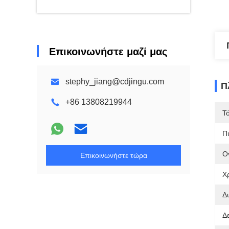
Επικοινωνήστε μαζί μας
stephy_jiang@cdjingu.com
Π
+86 13808219944
Τ
Π
Ο
Επικοινωνήστε τώρα
Χ
Δ
Δε