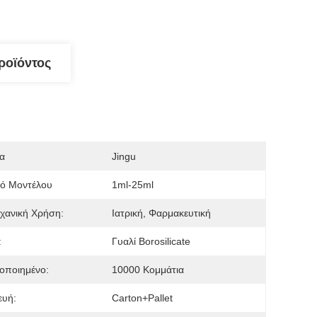
ροϊόντος
α
Jingu
μό Μοντέλου
1ml-25ml
χανική Χρήση:
Ιατρική, Φαρμακευτική
:
Γυαλί Borosilicate
οποιημένο:
10000 Κομμάτια
ευή:
Carton+Pallet