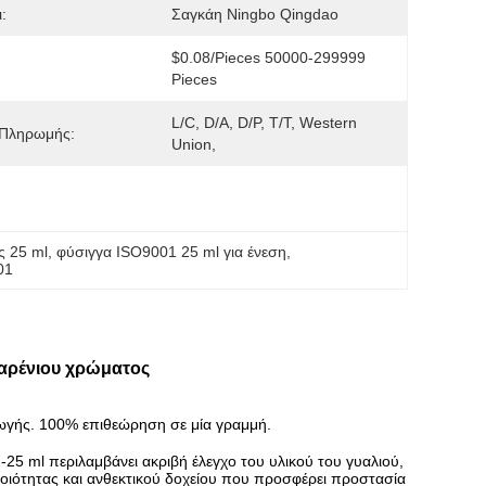
:
Σαγκάη Ningbo Qingdao
$0.08/pieces 50000-299999 
Pieces
L/C, D/A, D/P, T/T, Western 
 Πληρωμής:
Union,
ς 25 ml
, 
φύσιγγα ISO9001 25 ml για ένεση
, 
01
μπαρένιου χρώματος
γωγής. 100% επιθεώρηση σε μία γραμμή.
-25 ml περιλαμβάνει ακριβή έλεγχο του υλικού του γυαλιού,
οιότητας και ανθεκτικού δοχείου που προσφέρει προστασία