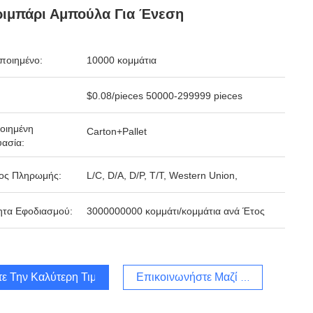
ιμπάρι Αμπούλα Για Ένεση
ποιημένο:
10000 κομμάτια
$0.08/pieces 50000-299999 pieces
οιημένη
Carton+Pallet
ασία:
ος Πληρωμής:
L/C, D/A, D/P, T/T, Western Union,
ητα Εφοδιασμού:
3000000000 κομμάτι/κομμάτια ανά Έτος
τε Την Καλύτερη Τιμή
Επικοινωνήστε Μαζί Μας