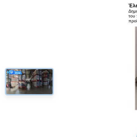
Έλε
Δημι
του 
προϊ