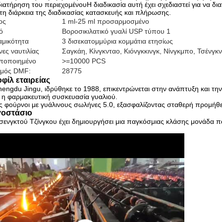
διατήρηση του περιεχομένουΗ διαδικασία αυτή έχει σχεδιαστεί για να δια
τη διάρκεια της διαδικασίας κατασκευής και πλήρωσης.
ος
1 ml-25 ml προσαρμοσμένο
ό
Βοροσικιλατικό γυαλί USP τύπου 1
αμικότητα
3 δισεκατομμύρια κομμάτια ετησίως
νες ναυτιλίας
Σαγκάη, Κίνγκνταο, Κιόνγκκινγκ, Νίνγκμπο, Τσένγκ
ποποιημένο
>=10000 PCS
θμός DMF:
28775
φίλ εταιρείας
engdu Jingu, ιδρύθηκε το 1988, επικεντρώνεται στην ανάπτυξη και τ
ι η φαρμακευτική συσκευασία γυαλιού.
ς φούρνοι με γυάλινους σωλήνες 5.0, εξασφαλίζοντας σταθερή προμήθε
οστάσιο
σενγκτού Τζίνγκου έχει δημιουργήσει μια παγκόσμιας κλάσης μονάδα 