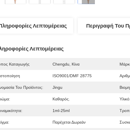
Πληροφορίες Λεπτομέρειας
Περιγραφή Του Π
ληροφορίες Λεπτομέρειας
όπος Καταγωγής
Chengdu, Κίνα
Μάρκ
ιστοποίηση
ISO9001/DMF 28775
Αριθ
νομασία Του Προϊόντος:
Jingu
Βιομη
ρώμα:
Καθαρός.
Υλικό
υναμικότητα:
1ml-25ml
Τροπ
ίγμα:
Παρέχεται Δωρεάν
Συσκ