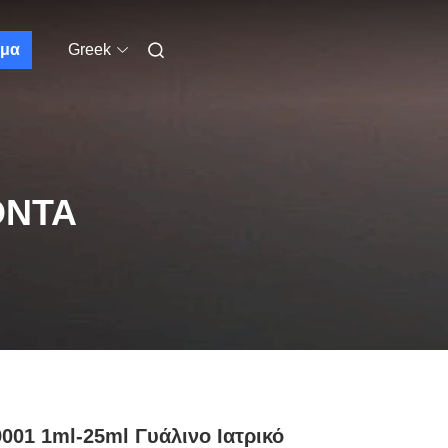
μα
Greek
ΌΝΤΑ
001 1ml-25ml Γυάλινο Ιατρικό