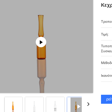
Κεχρ
Τροπο
Τιμή:
Τυποπ
Συσκευ
Μέθοδ
Ικανότ
Βρεί