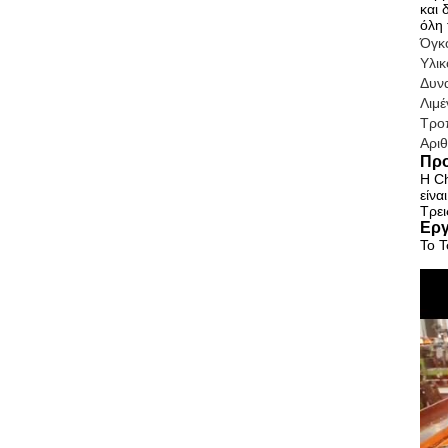
και 
όλη 
Όγκ
Υλικ
Δυν
Λιμέ
Τρο
Αρι
Προ
Η Ch
είνα
Τρει
Εργ
Το Τ