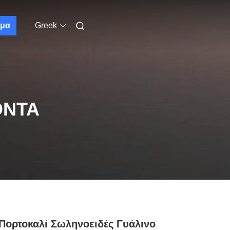
μα
Greek
ΌΝΤΑ
Πορτοκαλί Σωληνοειδές Γυάλινο