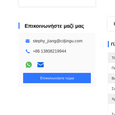
Επικοινωνήστε μαζί μας
stephy_jiang@cdjingu.com
Π
+86 13808219944
Τ
Π
Επικοινωνήστε τώρα
Β
Σ
Χ
Σ