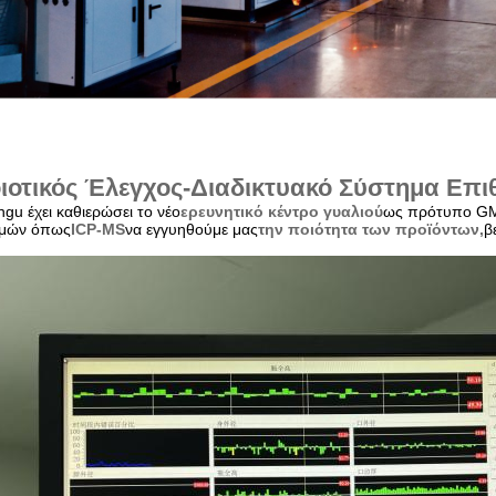
ιοτικός Έλεγχος-Διαδικτυακό Σύστημα Επ
ngu έχει καθιερώσει το νέο
ερευνητικό κέντρο γυαλιού
ως πρότυπο GMP
ιμών όπως
ICP-MS
να εγγυηθούμε μας
την ποιότητα των προϊόντων,
β