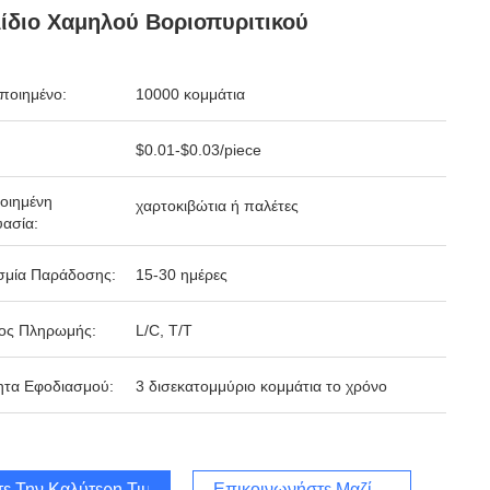
ίδιο Χαμηλού Βοριοπυριτικού
ποιημένο:
10000 κομμάτια
$0.01-$0.03/piece
οιημένη
χαρτοκιβώτια ή παλέτες
ασία:
σμία Παράδοσης:
15-30 ημέρες
ος Πληρωμής:
L/C, T/T
ητα Εφοδιασμού:
3 δισεκατομμύριο κομμάτια το χρόνο
τε Την Καλύτερη Τιμή
Επικοινωνήστε Μαζί Μας