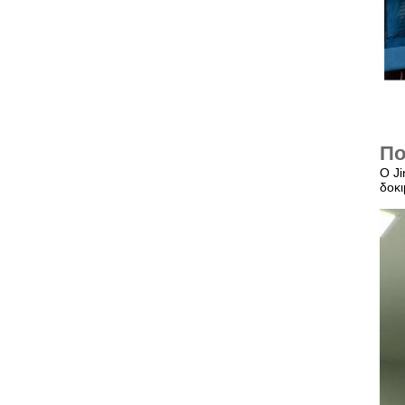
Πο
Ο Ji
δοκ