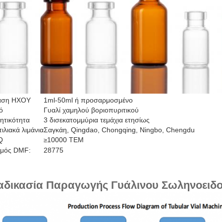
αση ΗΧΟΥ
1ml-50ml ή προσαρμοσμένο
ό
Γυαλί χαμηλού βοριοπυριτικού
ητικότητα
3 δισεκατομμύρια τεμάχια ετησίως
ιλιακά λιμάνια
Σαγκάη, Qingdao, Chongqing, Ningbo, Chengdu
Q
10000 ΤΕΜ
≥
θμός DMF:
28775
αδικασία Παραγωγής Γυάλινου Σωληνοειδο