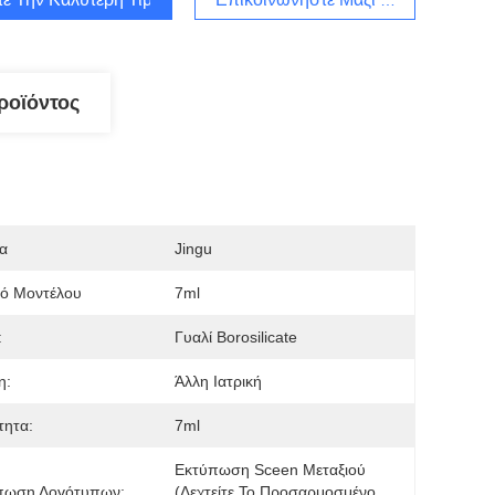
ροϊόντος
α
Jingu
μό Μοντέλου
7ml
:
Γυαλί Borosilicate
η:
Άλλη Ιατρική
τητα:
7ml
Εκτύπωση Sceen Μεταξιού 
πωση Λογότυπων:
(δεχτείτε Το Προσαρμοσμένο 