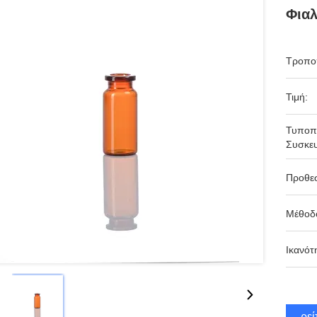
Φιαλ
Τροπο
Τιμή:
Τυποπ
Συσκευ
Προθε
Μέθοδ
Ικανότ
Βρεί