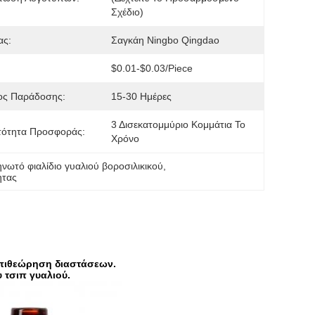
Σχέδιο)
ας:
Σαγκάη Ningbo Qingdao
$0.01-$0.03/piece
ος Παράδοσης:
15-30 Ημέρες
3 Δισεκατομμύριο Κομμάτια Το 
τότητα Προσφοράς:
Χρόνο
νωτό φιαλίδιο γυαλιού βοροσιλικικού
, 
ητας
επιθεώρηση διαστάσεων.
 τσιπ γυαλιού.