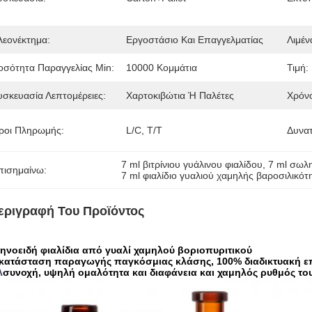
λεονέκτημα:
Εργοστάσιο Και Επαγγελματίας
Λιμέν
οσότητα Παραγγελίας Min:
10000 Κομμάτια
Τιμή:
υσκευασία Λεπτομέρειες:
Χαρτοκιβώτια Ή Παλέτες
Χρόν
ροι Πληρωμής:
L/C, T/T
Δυνα
7 ml βιτρίνιου γυάλινου φιαλίδου
, 
7 ml σωλη
πισημαίνω:
7 ml φιαλίδιο γυαλιού χαμηλής βαροσιλικότ
εριγραφή Του Προϊόντος
ηνοειδή φιαλίδια από γυαλί χαμηλού βοριοπυριτικού
γκατάσταση παραγωγής παγκόσμιας κλάσης, 100% διαδικτυακή 
λ
συνοχή, υψηλή ομαλότητα και διαφάνεια και χαμηλός ρυθμός του