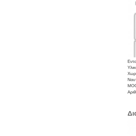
Εντ
Υλικ
Χωρ
Ναυτ
MO
Αρι
Δι