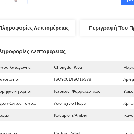
Πληροφορίες Λεπτομέρειας
Περιγραφή Του Π
ληροφορίες Λεπτομέρειας
όπος Καταγωγής
Chengdu, Κίνα
Μάρκ
ιστοποίηση
ISO9001/ISO15378
Αριθ
ιομηχανική Χρήση:
Ιατρικός, Φαρμακευτικός
Υλικό
φραγίζοντας Τύπος:
Λαστιχένιο Πώμα
Χρήσ
ρώμα:
Καθαρίστε/Amber
Ικανό
υσκευασία:
Carton+Pallet
Εκτύ