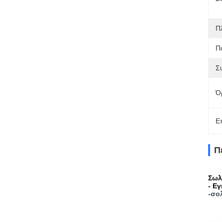
Π
Π
Σ
Ό
Ε
Π
Σωλ
- Ε
-
σο