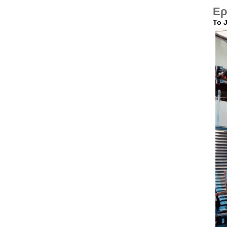
Ερ
Το 