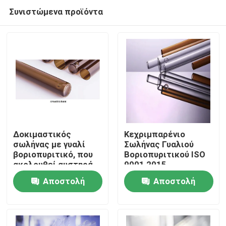
Συνιστώμενα προϊόντα
Δοκιμαστικός
Κεχριμπαρένιο
σωλήνας με γυαλί
Σωλήνας Γυαλιού
βοριοπυριτικό, που
Βοριοπυριτικού ISO
Σπίτι
ακολουθεί αυστηρά
9001 2015
τα πρότυπα YBB και
Πιστοποιημένο και
Αποστολή
Αποστολή
ISO
Συμμορφωμένο με
Προϊόντα
DMF NO 28775 για
ερώτησης
ερώτησης
Βιομηχανικές
Εφαρμογές
Σχετικά με εμάς