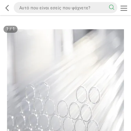
1
/
1