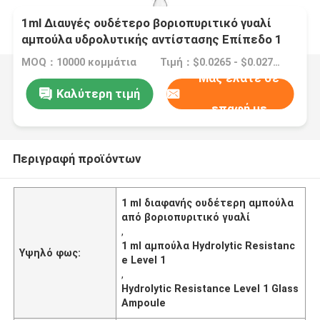
1ml Διαυγές ουδέτερο βοριοπυριτικό γυαλί
αμπούλα υδρολυτικής αντίστασης Επίπεδο 1
MOQ：10000 κομμάτια
Τιμή：$0.0265 - $0.0277/pieces
Μας ελάτε σε
Καλύτερη τιμή
επαφή με
Περιγραφή προϊόντων
1 ml διαφανής ουδέτερη αμπούλα
από βοριοπυριτικό γυαλί
,
1 ml αμπούλα Hydrolytic Resistanc
Υψηλό φως:
e Level 1
,
Hydrolytic Resistance Level 1 Glass
Ampoule