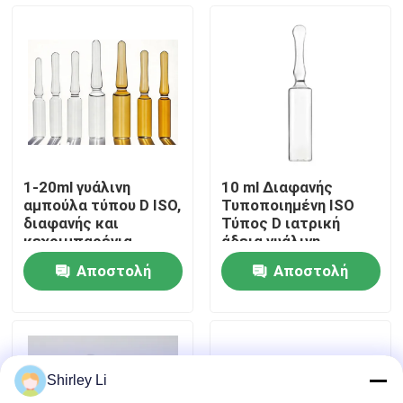
Επισκεψή εργοστασίου
Έλεγχος ποιότητας
Επικοινωνήστε μαζί μας
1-20ml γυάλινη
10 ml Διαφανής
αμπούλα τύπου D ISO,
Τυποποιημένη ISO
Ειδήσεις
διαφανής και
Τύπος D ιατρική
κεχριμπαρένια
άδεια γυάλινη
συσκευασία
Αποστολή
Αποστολή
ιστολόγιο
ερώτησης
ερώτησης
Βοροπυριτικό Γυάλινο Φιαλίδιο
Shirley Li
σωληνοειδή φιαλίδια γυαλιού