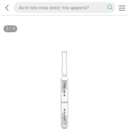
2
/
4