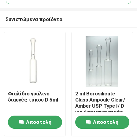
Συνιστώμενα προϊόντα
Φιαλίδιο γυάλινο
2 ml Borosilicate
Σπίτι
διαυγές τύπου D 5ml
Glass Ampoule Clear/
Amber USP Type I/ D
για Φαρμακευτικές
Προϊόντα
Ενέσεις
Αποστολή
Αποστολή
ερώτησης
ερώτησης
Σχετικά με εμάς