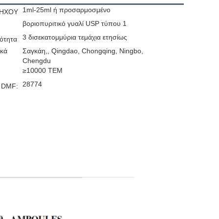
1ml-25ml ή προσαρμοσμένο
 ΗΧΟΥ
βοριοπυριτικό γυαλί USP τύπου 1
3 δισεκατομμύρια τεμάχια ετησίως
ότητα
ακά
Σαγκάη,, Qingdao, Chongqing, Ningbo,
Chengdu
≥10000 ΤΕΜ
28774
 DMF: