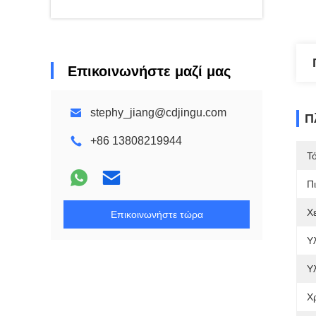
Επικοινωνήστε μαζί μας
stephy_jiang@cdjingu.com
Π
+86 13808219944
Τ
Π
Χ
Επικοινωνήστε τώρα
Υ
Υλ
Χ