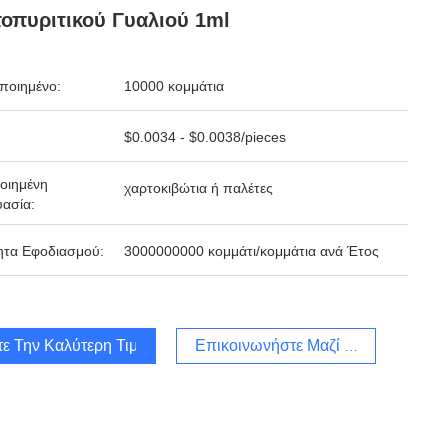
οπυριτικού Γυαλιού 1ml
ποιημένο:
10000 κομμάτια
$0.0034 - $0.0038/pieces
οιημένη
χαρτοκιβώτια ή παλέτες
ασία:
ητα Εφοδιασμού:
3000000000 κομμάτι/κομμάτια ανά Έτος
τε Την Καλύτερη Τιμή
Επικοινωνήστε Μαζί Μας