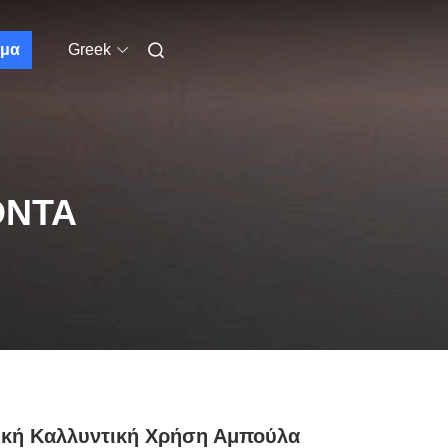
μα
Greek
ΌΝΤΑ
ική Καλλυντική Χρήση Αμπούλα