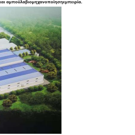
 και αμπούλα
βιομηχανοποίηση
εμπειρία.