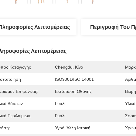
Πληροφορίες Λεπτομέρειας
Περιγραφή Του Π
ληροφορίες Λεπτομέρειας
όπος Καταγωγής
Chengdu, Κίνα
Μάρκ
ιστοποίηση
ISO9001/ISO 14001
Αριθ
ειρισμός Επιφάνειας:
Εκτύπωση Οθόνης
Βιομη
λικό Βάσεων:
Γυαλί
Υλικό
ικό Περιλαίμιων:
Γυαλί
Σφραγ
ρήση:
Υγρό, Άλλη Ιατρική
Χρώμ