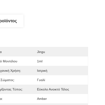
ροϊόντος
α
Jingu
μό Μοντέλου
1ml
χανική Χρήση:
Ιατρική
 Σώματος:
Γυαλί
ίζοντας Τύπος:
Εύκολο Ανοικτό Τέλος
α:
Amber