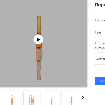
Πορτ
Τροπο
Τιμή:
Τυποπ
Συσκευ
Ικανότ
Βρεί