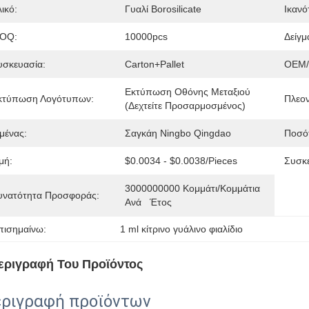
ικό:
Γυαλί Borosilicate
Ικανό
OQ:
10000pcs
Δείγμ
υσκευασία:
Carton+Pallet
OEM
Εκτύπωση Οθόνης Μεταξιού 
κτύπωση Λογότυπων:
Πλεον
(δεχτείτε Προσαρμοσμένος)
μένας:
Σαγκάη Ningbo Qingdao
Ποσότ
μή:
$0.0034 - $0.0038/pieces
Συσκε
3000000000 Κομμάτι/κομμάτια 
υνατότητα Προσφοράς:
Ανά   Έτος
πισημαίνω:
1 ml κίτρινο γυάλινο φιαλίδιο
εριγραφή Του Προϊόντος
ριγραφή προϊόντων