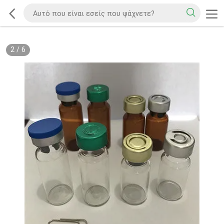
2
/
6