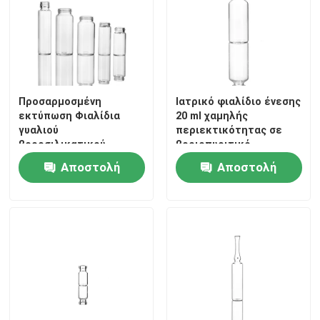
Προσαρμοσμένη
Ιατρικό φιαλίδιο ένεσης
εκτύπωση Φιαλίδια
20 ml χαμηλής
γυαλιού
περιεκτικότητας σε
βοροσιλικατικού
βοριοπυριτικό
γυαλιού 10 ml Φιαλίδια
Αποστολή
Αποστολή
για ένεση με βίδα
ερώτησης
ερώτησης
Σπίτι
Προϊόντα
Σχετικά με εμάς